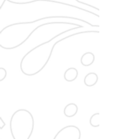
Thomas Kerscher
Stefan Paintner
Beirat
Beirat
Regina Wünsch
Karl-Heinz Schneider
Beirat
Beirat