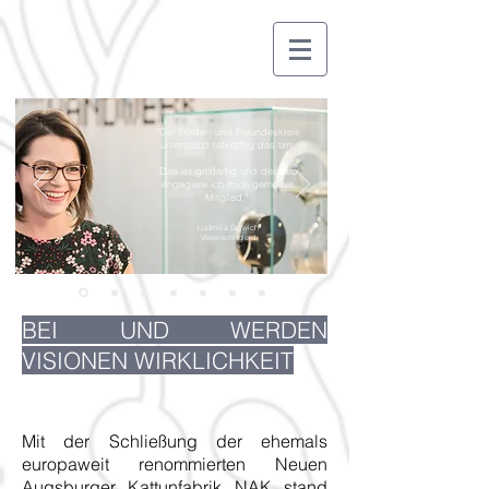
"Der Förder- und Freundeskreis
unterstützt tatkräftig das tim.
Das ist großartig und deshalb
engagiere ich mich gerne als
Mitglied."
Ludmilla Gelwich
Vereinsmitgleid
BEI UND WERDEN
VISIONEN WIRKLICHKEIT
Mit der Schließung der ehemals
europaweit renommierten Neuen
Augsburger Kattunfabrik NAK stand