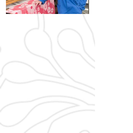
Vorstand/Beirat
Margarete Heinrich
Brigitte Eder
1.
2.
Vorstandsvorsitzende
Vorsitzende/Shopleiter