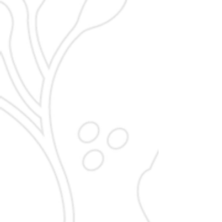
Doris Limmer
Edelgard Lang
Beirat
Beirat