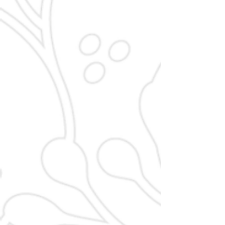
Benjamin Dierig
Andreas Heidler
Beirat
Beirat