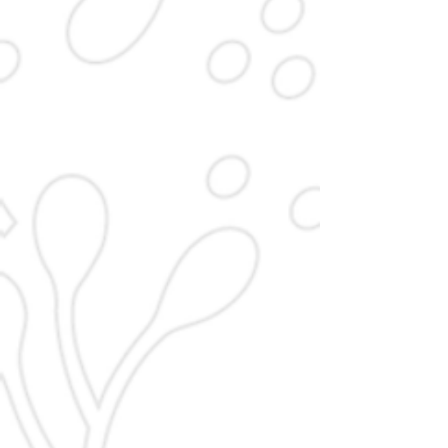
Helmut Jung
Gerhard Götz
3.
Schatzmeister
Vorsitzender
Petra Kampa
Siegfried Paintner
Schriftführerin
Beirat